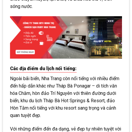
sóng nước.
Các địa điểm du lịch nổi tiếng:
Ngoài bãi biển, Nha Trang còn nổi tiếng với nhiều điểm
đến hấp dẫn khác như Tháp Bà Ponagar – di tích văn
hóa Chăm, hòn đảo Trí Nguyên với thiên đường dưới
biển, khu du lịch Tháp Bà Hot Springs & Resort, đảo
Hòn Tằm nổi tiếng với khu resort sang trọng và cảnh
quan tuyệt đẹp.
Với những điểm đến đa dạng, vẻ đẹp tự nhiên tuyệt vời