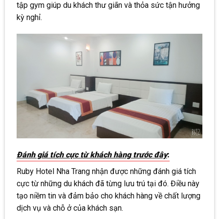
tập gym giúp du khách thư giãn và thỏa sức tận hưởng
kỳ nghỉ.
Đánh giá tích cực từ khách hàng trước đây
:
Ruby Hotel Nha Trang nhận được những đánh giá tích
cực từ những du khách đã từng lưu trú tại đó. Điều này
tạo niềm tin và đảm bảo cho khách hàng về chất lượng
dịch vụ và chỗ ở của khách sạn.