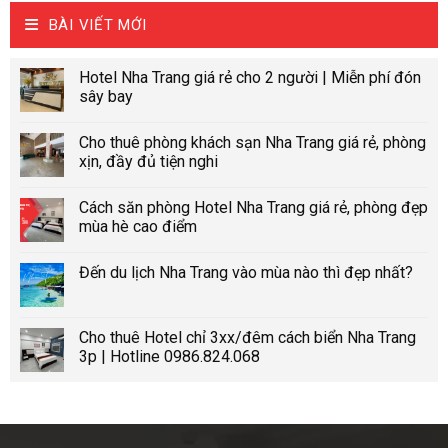
BÀI VIẾT MỚI
Hotel Nha Trang giá rẻ cho 2 người | Miễn phí đón
sây bay
Cho thuê phòng khách sạn Nha Trang giá rẻ, phòng
xịn, đầy đủ tiện nghi
Cách săn phòng Hotel Nha Trang giá rẻ, phòng đẹp
mùa hè cao điểm
Đến du lịch Nha Trang vào mùa nào thì đẹp nhất?
Cho thuê Hotel chỉ 3xx/đêm cách biển Nha Trang
3p | Hotline 0986.824.068