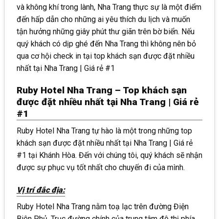
và không khí trong lành, Nha Trang thực sự là một điểm
đến hấp dẫn cho những ai yêu thích du lịch và muốn
tận hưởng những giây phút thư giãn trên bờ biển. Nếu
quý khách có dịp ghé đến Nha Trang thì không nên bỏ
qua cơ hội check in tại top khách sạn được đặt nhiều
nhất tại Nha Trang | Giá rẻ #1
Ruby Hotel Nha Trang – Top khách sạn
được đặt nhiều nhất tại Nha Trang | Giá rẻ
#1
Ruby Hotel Nha Trang tự hào là một trong những top
khách sạn được đặt nhiều nhất tại Nha Trang | Giá rẻ
#1 tại Khánh Hòa. Đến với chúng tôi, quý khách sẽ nhận
được sự phục vụ tốt nhất cho chuyến đi của mình.
Vị trí đắc địa:
Ruby Hotel Nha Trang nằm toạ lạc trên đường Điện
Biên Phủ. Trục đường chính của trung tâm đô thị phía