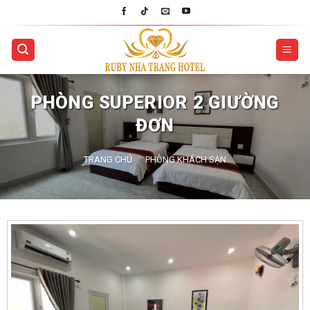
Skip
to
content
PHÒNG SUPERIOR 2 GIƯỜNG
ĐƠN
TRANG CHỦ
/
PHÒNG KHÁCH SẠN