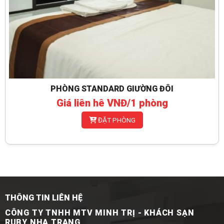
PHÒNG STANDARD GIƯỜNG ĐÔI
Giá liên hê VNĐ/1 phòng
ĐẶT PHÒNG
THÔNG TIN LIÊN HỆ
CÔNG TY TNHH MTV MINH TRỊ - KHÁCH SẠN
RUBY NHA TRANG