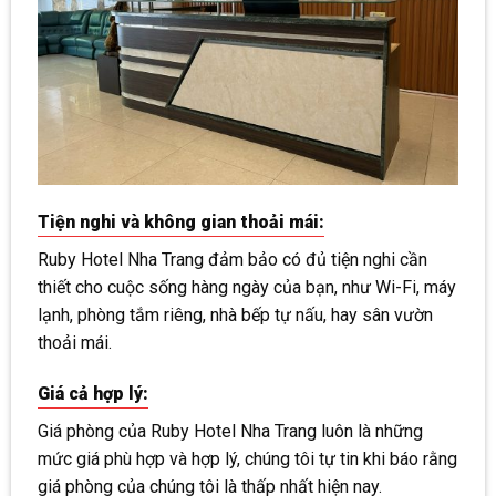
Tiện nghi và không gian thoải mái:
Ruby Hotel Nha Trang đảm bảo có đủ tiện nghi cần
thiết cho cuộc sống hàng ngày của bạn, như Wi-Fi, máy
lạnh, phòng tắm riêng, nhà bếp tự nấu, hay sân vườn
thoải mái.
Giá cả hợp lý
:
Giá phòng của Ruby Hotel Nha Trang luôn là những
mức giá phù hợp và hợp lý, chúng tôi tự tin khi báo rằng
giá phòng của chúng tôi là thấp nhất hiện nay.