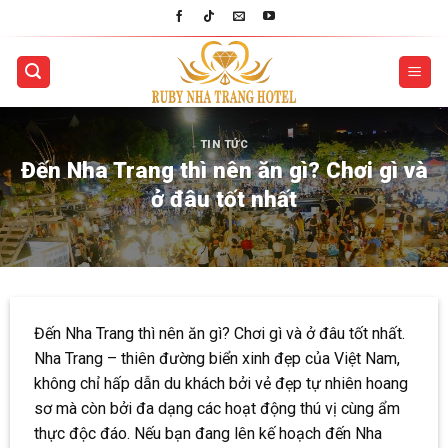
Skip
to
content
TIN TỨC
Đến Nha Trang thì nên ăn gì? Chơi gì và
ở đâu tốt nhất
Đến Nha Trang thì nên ăn gì? Chơi gì và ở đâu tốt nhất.
Nha Trang – thiên đường biển xinh đẹp của Việt Nam,
không chỉ hấp dẫn du khách bởi vẻ đẹp tự nhiên hoang
sơ mà còn bởi đa dạng các hoạt động thú vị cùng ẩm
thực độc đáo. Nếu bạn đang lên kế hoạch đến Nha