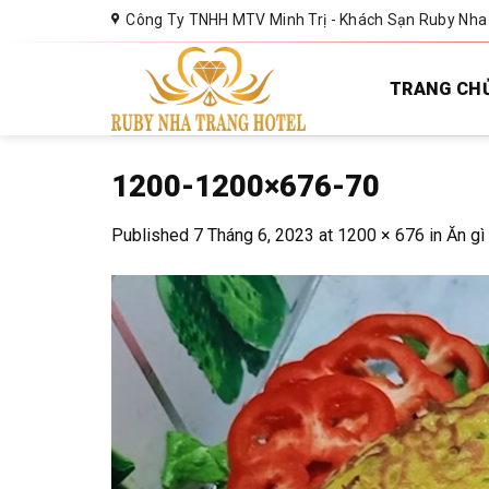
Skip
Công Ty TNHH MTV Minh Trị - Khách Sạn Ruby Nha
to
content
TRANG CH
1200-1200×676-70
Published
7 Tháng 6, 2023
at
1200 × 676
in
Ăn gì