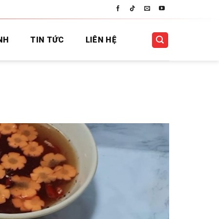
NH
TIN TỨC
LIÊN HỆ