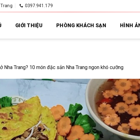
 Trang
0397.941.179
Ủ
GIỚI THIỆU
PHÒNG KHÁCH SẠN
HÌNH Ả
 ở Nha Trang? 10 món đặc sản Nha Trang ngon khó cưỡng